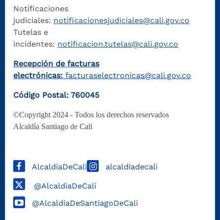
Notificaciones
judiciales:
notificacionesjudiciales@cali.gov.co
Tutelas e
incidentes:
notificacion.tutelas@cali.gov.co
Recepción de facturas
electrónicas:
facturaselectronicas@cali.gov.co
Código Postal: 760045
©Copyright 2024 - Todos los derechos reservados
Alcaldía Santiago de Cali
AlcaldiaDeCali
alcaldiadecali
@AlcaldiaDeCali
@AlcaldiaDeSantiagoDeCali