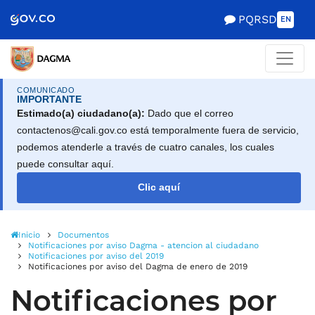
Scretaría de Gobierno
PQRSD
EN
COMUNICADO
IMPORTANTE
Estimado(a) ciudadano(a):
Dado que el correo
contactenos@cali.gov.co está temporalmente fuera de servicio,
podemos atenderle a través de cuatro canales, los cuales
puede consultar aquí.
Clic aquí
Inicio
Documentos
Notificaciones por aviso Dagma - atencion al ciudadano
Notificaciones por aviso del 2019
Notificaciones por aviso del Dagma de enero de 2019
Notificaciones por