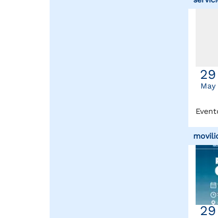
29
May
Event
movili
29