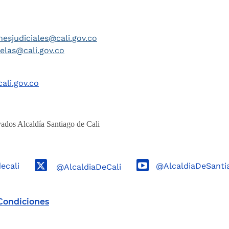
nesjudiciales@cali.gov.co
telas@cali.gov.co
ali.gov.co
ados Alcaldía Santiago de Cali
decali
@AlcaldiaDeSanti
@AlcaldiaDeCali
Condiciones