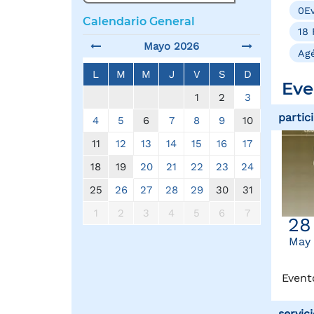
0Ev
Calendario General
18 
Mayo 2026
Agé
L
M
M
J
V
S
D
Eve
1
2
3
partic
4
5
6
7
8
9
10
11
12
13
14
15
16
17
18
19
20
21
22
23
24
25
26
27
28
29
30
31
1
2
3
4
5
6
7
28
May
Event
servic