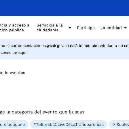
e Cali
cia y acceso a
Servicios a la
Participa
La entidad
ción pública
ciudadanía
e el correo contactenos@cali.gov.co está temporalmente fuera de ser
 consultar aquí.
o de eventos
s
ge la categoría del evento que buscas
ro ciudadano
#TuEresLaClaveDeLaTransparencia
0 Boulev