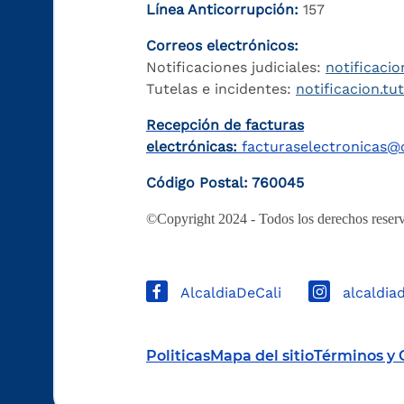
Línea Anticorrupción:
157
Correos electrónicos:
Notificaciones judiciales:
notificacio
Tutelas e incidentes:
notificacion.tu
Recepción de facturas
electrónicas:
facturaselectronicas@c
Código Postal: 760045
©Copyright 2024 - Todos los derechos reserv
AlcaldiaDeCali
alcaldia
Politicas
Mapa del sitio
Términos y 