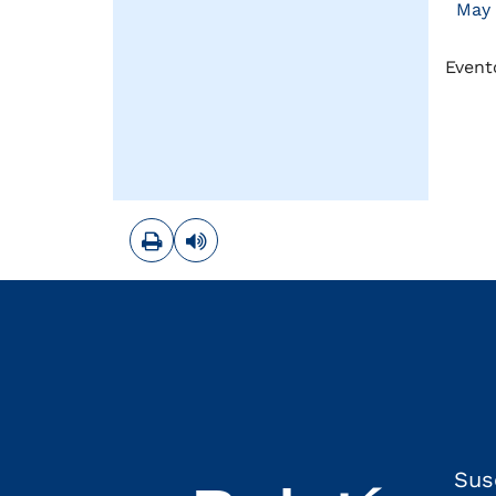
May
Event
Imprimir
Leer contenido
Sus