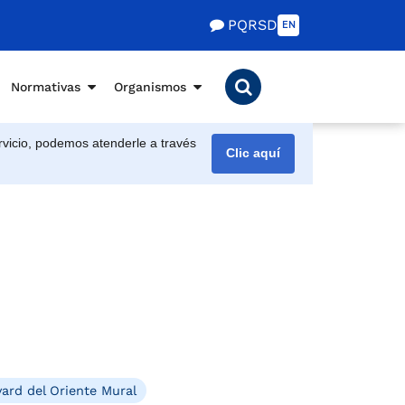
PQRSD
EN
Normativas
Organismos
vicio, podemos atenderle a través
Clic aquí
ard del Oriente Mural