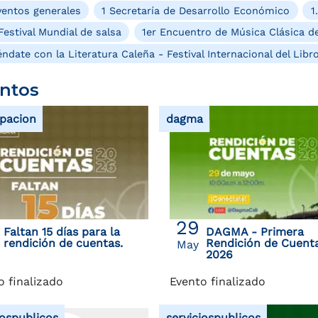
entos generales
1 Secretaría de Desarrollo Económico
1
Festival Mundial de salsa
1er Encuentro de Música Clásica de
ndate con la Literatura Caleña - Festival Internacional del Libr
ntos
ipacion
dagma
29
Faltan 15 días para la
DAGMA - Primera
rendición de cuentas.
Rendición de Cuent
May
2026
o finalizado
Evento finalizado
iospublicos
serviciospublicos