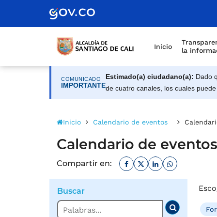
Alcaldía de Santiago d
Saltar al contenido principal
Transparen
Inicio
la informa
Estimado(a) ciudadano(a):
Dado qu
COMUNICADO
IMPORTANTE
de cuatro canales, los cuales puede
Inicio
Calendario de eventos
Calendari
Calendario de evento
Facebook
Twitter
Linkedin
Whatsapp
Compartir en:
Esco
Buscar
Buscar
Fo
Buscar