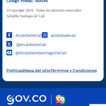
Código Postal: 760045
©Copyright 2024 - Todos los derechos reservados
Alcaldía Santiago de Cali
AlcaldiaDeCali
alcaldiadecali
@AlcaldiaDeCali
@AlcaldiaDeSantiagoDeCali
Politicas
Mapa del sitio
Términos y Condiciones