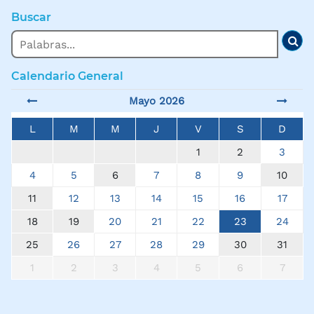
Buscar
Buscar
Bus
Calendario General
Mayo 2026
L
M
M
J
V
S
D
1
2
3
4
5
6
7
8
9
10
11
12
13
14
15
16
17
18
19
20
21
22
23
24
25
26
27
28
29
30
31
1
2
3
4
5
6
7