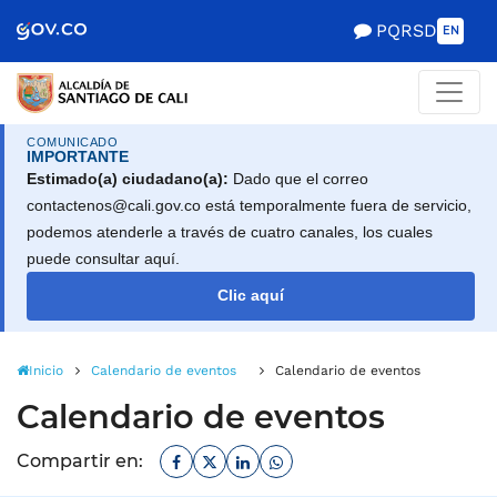
Alcaldía de Santiago d
Saltar al contenido principal
PQRSD
EN
COMUNICADO
IMPORTANTE
Estimado(a) ciudadano(a):
Dado que el correo
contactenos@cali.gov.co está temporalmente fuera de servicio,
podemos atenderle a través de cuatro canales, los cuales
puede consultar aquí.
Clic aquí
Inicio
Calendario de eventos
Calendario de eventos
Calendario de eventos
Facebook
Twitter
Linkedin
Whatsapp
Compartir en: