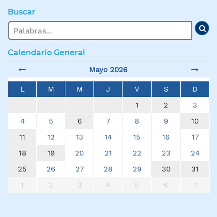
Buscar
Buscar
Bus
Calendario General
Mayo 2026
L
M
M
J
V
S
D
1
2
3
4
5
6
7
8
9
10
11
12
13
14
15
16
17
18
19
20
21
22
23
24
25
26
27
28
29
30
31
1
2
3
4
5
6
7