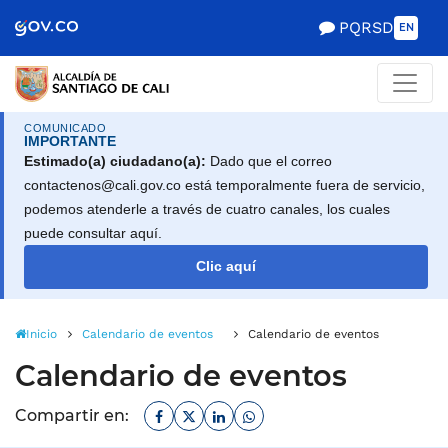
Alcaldía de Santiago d
Saltar al contenido principal
PQRSD
EN
COMUNICADO
IMPORTANTE
Estimado(a) ciudadano(a):
Dado que el correo
contactenos@cali.gov.co está temporalmente fuera de servicio,
podemos atenderle a través de cuatro canales, los cuales
puede consultar aquí.
Clic aquí
Inicio
Calendario de eventos
Calendario de eventos
Calendario de eventos
Facebook
Twitter
Linkedin
Whatsapp
Compartir en: