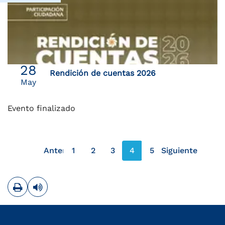
28
Rendición de cuentas 2026
May
Evento finalizado
Anterior
1
2
3
4
5
Siguiente
página anterior
página siguie
Imprimir
Leer contenido