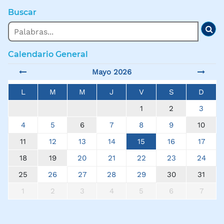
Buscar
Buscar
Bus
Calendario General
Mayo 2026
L
M
M
J
V
S
D
1
2
3
4
5
6
7
8
9
10
11
12
13
14
15
16
17
18
19
20
21
22
23
24
25
26
27
28
29
30
31
1
2
3
4
5
6
7