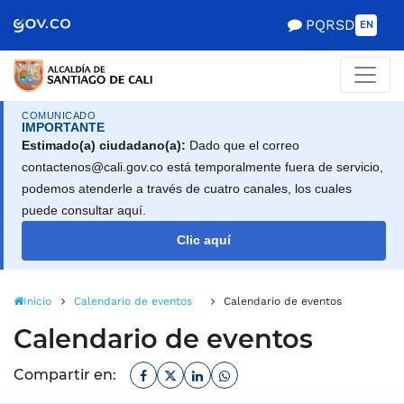
Alcaldía de Santiago d
Saltar al contenido principal
PQRSD
EN
COMUNICADO
IMPORTANTE
Estimado(a) ciudadano(a):
Dado que el correo
contactenos@cali.gov.co está temporalmente fuera de servicio,
podemos atenderle a través de cuatro canales, los cuales
puede consultar aquí.
Clic aquí
Inicio
Calendario de eventos
Calendario de eventos
Calendario de eventos
Facebook
Twitter
Linkedin
Whatsapp
Compartir en: