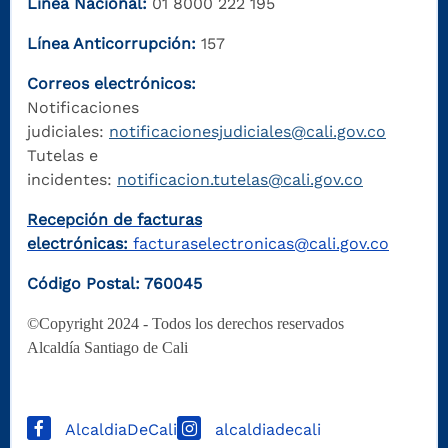
Línea Nacional:
01 8000 222 195
Línea Anticorrupción:
157
Correos electrónicos:
Notificaciones
judiciales:
notificacionesjudiciales@cali.gov.co
Tutelas e
incidentes:
notificacion.tutelas@cali.gov.co
Recepción de facturas
electrónicas:
facturaselectronicas@cali.gov.co
Código Postal: 760045
©Copyright 2024 - Todos los derechos reservados
Alcaldía Santiago de Cali
AlcaldiaDeCali
alcaldiadecali