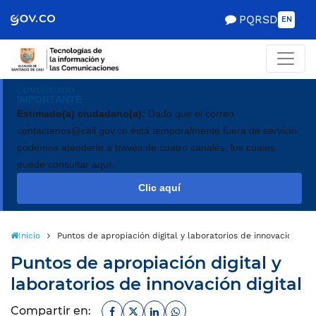
Scretaría de Gobierno
PQRSD
EN
COMUNICADO
IMPORTANTE
Estimado(a) ciudadano(a):
Dado que el correo
contactenos@cali.gov.co está temporalmente fuera de servicio,
podemos atenderle a través de cuatro canales, los cuales
puede consultar aquí.
Clic aquí
Inicio
Puntos de apropiación digital y laboratorios de innovación digi
Puntos de apropiación digital y
laboratorios de innovación digital
Facebook
Twitter
Linkedin
Whatsapp
Compartir en: