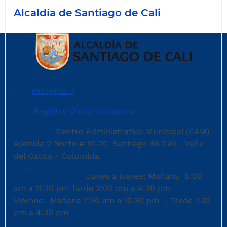
Alcaldía de Santiago de Cali
NIT:
890399011-3
RUT
Registro Único Tributario
:
Dirección:
Centro Administrativo Municipal (CAM)
Avenida 2 Norte # 10-70, Santiago de Cali - Valle
del Cauca - Colombia.
Horario atención:
Lunes a jueves: Mañana 8:00
am a 11:30 pm Tarde 2:00 pm a 4:30 pm
Viernes: Mañana 7:30 am a 12:30 pm - Tarde 1:30
pm a 4:30 pm