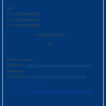
Líneas Locales:
195
+57 (602) 8856173
+57 (602) 8856174
+57 (602) 8856178
Línea Nacional:
01 8000 222 195
Línea Anticorrupción:
157
Correos electrónicos:
Notificaciones
judiciales:
notificacionesjudiciales@cali.gov.co
Tutelas e
incidentes:
notificacion.tutelas@cali.gov.co
Recepción de facturas
electrónicas:
facturaselectronicas@cali.gov.co
Código Postal: 760045