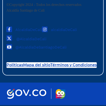
©Copyright 2024 - Todos los derechos reservados
Alcaldía Santiago de Cali
AlcaldiaDeCali
alcaldiaDeCali
@AlcaldiaDeCali
@AlcaldiaDeSantiagoDeCali
Politicas
Mapa del sitio
Términos y Condiciones