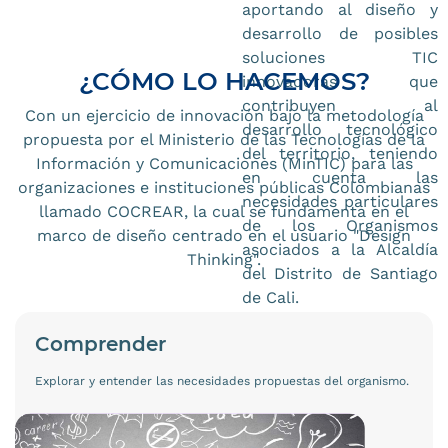
aportando al diseño y
desarrollo de posibles
soluciones TIC
¿CÓMO LO HACEMOS?
innovadoras que
contribuyen al
Con un ejercicio de innovación bajo la metodología
desarrollo tecnológico
propuesta por el Ministerio de las Tecnologías de la
del territorio, teniendo
Información y Comunicaciones (MinTIC) para las
en cuenta las
organizaciones e instituciones públicas Colombianas
necesidades particulares
llamado COCREAR, la cual se fundamenta en el
de los Organismos
marco de diseño centrado en el usuario "Design
asociados a la Alcaldía
Thinking".
del Distrito de Santiago
de Cali.
Comprender
Explorar y entender las necesidades propuestas del organismo.