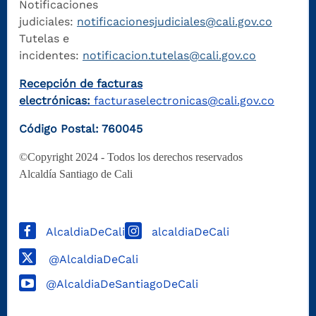
Notificaciones
judiciales:
notificacionesjudiciales@cali.gov.co
Tutelas e
incidentes:
notificacion.tutelas@cali.gov.co
Recepción de facturas
electrónicas:
facturaselectronicas@cali.gov.co
Código Postal: 760045
©Copyright 2024 - Todos los derechos reservados
Alcaldía Santiago de Cali
AlcaldiaDeCali
alcaldiaDeCali
@AlcaldiaDeCali
@AlcaldiaDeSantiagoDeCali