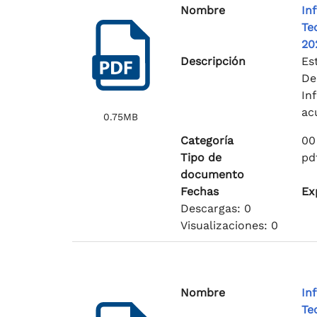
Nombre
In
Te
20
Descripción
Es
De
In
ac
0.75MB
Categoría
00
Tipo de
pd
documento
Fechas
Ex
Descargas: 0
Visualizaciones: 0
Nombre
In
Te