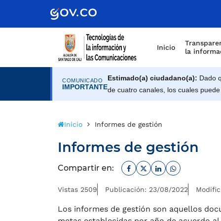
Scretaría de Gobierno
Transparen
Inicio
la informa
Estimado(a) ciudadano(a):
Dado qu
COMUNICADO
IMPORTANTE
de cuatro canales, los cuales puede
Inicio
Informes de gestión
Informes de gestión
Facebook
Twitter
Linkedin
Whatsapp
Compartir en:
Vistas 2509
Publicación: 23/08/2022
Modific
Los informes de gestión son aquellos doc
metas establecidas por año de acuerdo al 