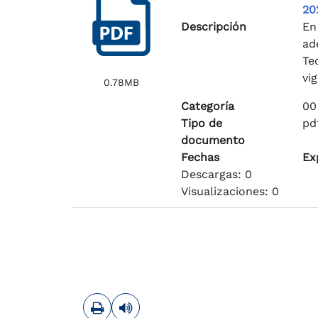
20
Descripción
En
ad
Te
vi
0.78MB
Categoría
00
Tipo de
pd
documento
Fechas
Ex
Descargas: 0
Visualizaciones: 0
Imprimir
Leer contenido