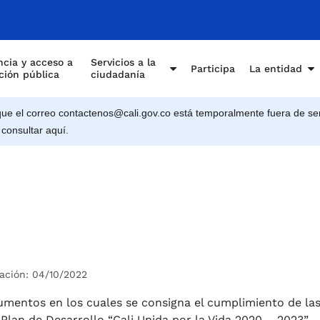
cia y acceso a
Servicios a la
Participa
La entidad
ción pública
ciudadanía
e el correo contactenos@cali.gov.co está temporalmente fuera de ser
 consultar aquí.
ación: 04/10/2022
umentos en los cuales se consigna el cumplimiento de la
Plan de Desarrollo “Cali Unida por la Vida 2020 – 2023”.