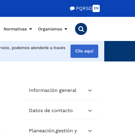
PQRSD
EN
Normativas
Organismos
vicio, podemos atenderle a través
Clic aquí
Información general
Datos de contacto
s
Planeación,gestión y