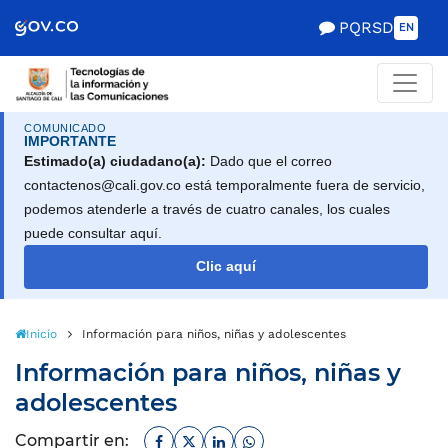
Scretaría de Gobierno
PQRSD
EN
COMUNICADO
IMPORTANTE
Estimado(a) ciudadano(a):
Dado que el correo
contactenos@cali.gov.co está temporalmente fuera de servicio,
podemos atenderle a través de cuatro canales, los cuales
puede consultar aquí.
Clic aquí
Inicio
Información para niños, niñas y adolescentes
Información para niños, niñas y
adolescentes
Facebook
Twitter
Linkedin
Whatsapp
Compartir en: