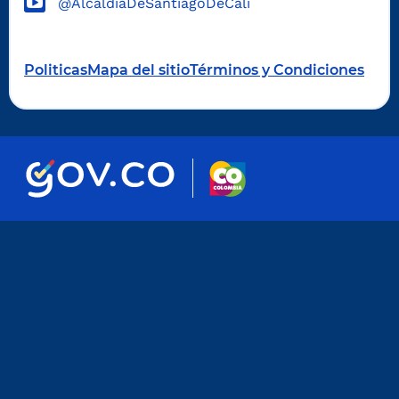
@AlcaldiaDeSantiagoDeCali
Politicas
Mapa del sitio
Términos y Condiciones