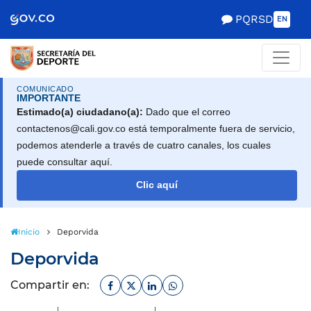
PQRSD
EN
COMUNICADO
IMPORTANTE
Estimado(a) ciudadano(a):
Dado que el correo
contactenos@cali.gov.co está temporalmente fuera de servicio,
podemos atenderle a través de cuatro canales, los cuales
puede consultar aquí.
Clic aquí
Inicio
Deporvida
Deporvida
Facebook
Twitter
Linkedin
Whatsapp
Compartir en: