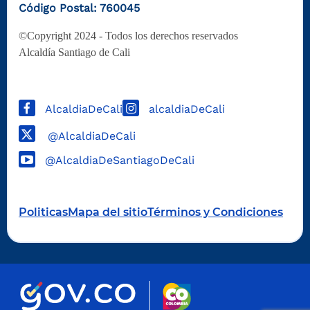
Código Postal: 760045
©Copyright 2024 - Todos los derechos reservados
Alcaldía Santiago de Cali
AlcaldiaDeCali
alcaldiaDeCali
@AlcaldiaDeCali
@AlcaldiaDeSantiagoDeCali
Politicas
Mapa del sitio
Términos y Condiciones