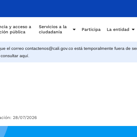
cia y acceso a
Servicios a la
Participa
La entidad
ción pública
ciudadanía
e el correo contactenos@cali.gov.co está temporalmente fuera de ser
 consultar aquí.
ación: 28/07/2026