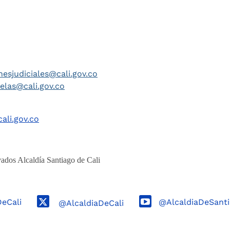
nesjudiciales@cali.gov.co
telas@cali.gov.co
ali.gov.co
ados Alcaldía Santiago de Cali
DeCali
@AlcaldiaDeSanti
@AlcaldiaDeCali