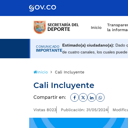
Transparen
Inicio
la informa
Estimado(a) ciudadano(a):
Dado qu
COMUNICADO
IMPORTANTE
de cuatro canales, los cuales puede
Inicio
Cali Incluyente
Cali Incluyente
Facebook
Twitter
Linkedin
Whatsapp
Compartir en:
Vistas 8023
Publicación: 31/05/2024
Modific