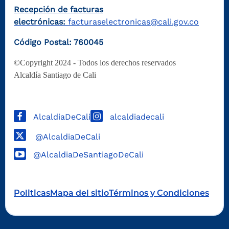
Recepción de facturas
electrónicas:
facturaselectronicas@cali.gov.co
Código Postal: 760045
©Copyright 2024 - Todos los derechos reservados
Alcaldía Santiago de Cali
AlcaldiaDeCali
alcaldiadecali
@AlcaldiaDeCali
@AlcaldiaDeSantiagoDeCali
Politicas
Mapa del sitio
Términos y Condiciones