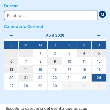
Buscar
Buscar
Bus
Calendario General
Abril 2026
L
M
M
J
V
S
D
1
2
3
4
5
6
7
8
9
10
11
12
13
14
15
16
17
18
19
20
21
22
23
24
25
26
27
28
29
30
1
2
3
Escoge la categoría del evento que buscas