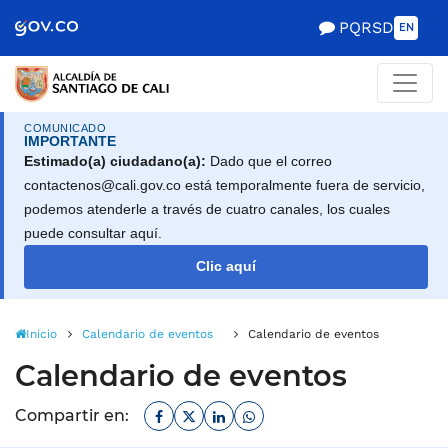
Alcaldía de Santiago d
Saltar al contenido principal
PQRSD
EN
COMUNICADO
IMPORTANTE
Estimado(a) ciudadano(a):
Dado que el correo
contactenos@cali.gov.co está temporalmente fuera de servicio,
podemos atenderle a través de cuatro canales, los cuales
puede consultar aquí.
Clic aquí
Inicio
Calendario de eventos
Calendario de eventos
Calendario de eventos
Facebook
Twitter
Linkedin
Whatsapp
Compartir en: