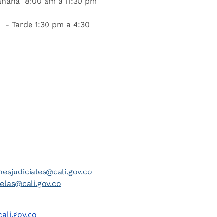
añana 8:00 am a 11:30 pm
 - Tarde 1:30 pm a 4:30
nesjudiciales@cali.gov.co
telas@cali.gov.co
ali.gov.co