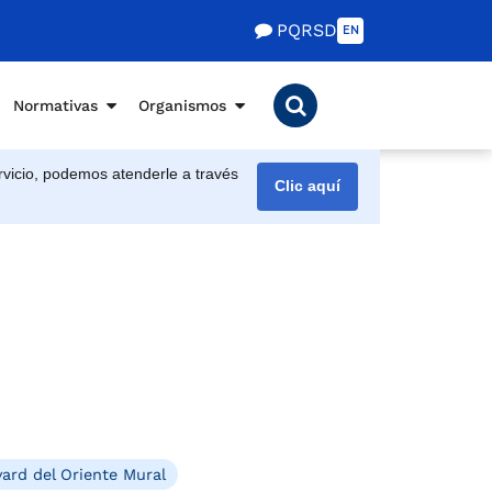
PQRSD
EN
Normativas
Organismos
vicio, podemos atenderle a través
Clic aquí
ard del Oriente Mural