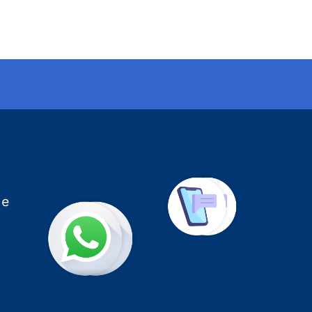
página siguiente
de