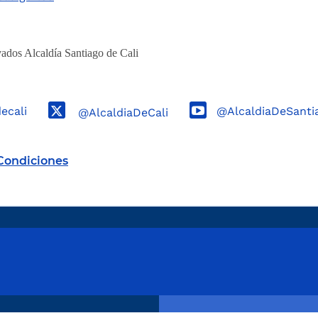
ados Alcaldía Santiago de Cali
decali
@AlcaldiaDeSanti
@AlcaldiaDeCali
Condiciones