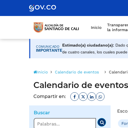
Alcaldía de Santiago d
Saltar al contenido principal
Transparen
Inicio
la informa
Estimado(a) ciudadano(a):
Dado qu
COMUNICADO
IMPORTANTE
de cuatro canales, los cuales puede
Inicio
Calendario de eventos
Calendari
Calendario de evento
Facebook
Twitter
Linkedin
Whatsapp
Compartir en:
Esco
Buscar
Buscar
Fo
Buscar