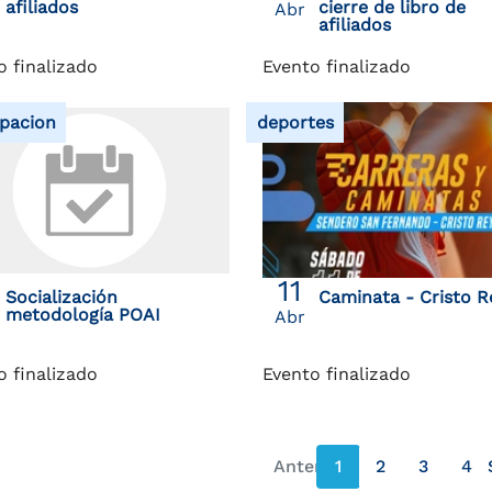
afiliados
cierre de libro de
Abr
afiliados
o finalizado
Evento finalizado
ipacion
deportes
11
Socialización
Caminata - Cristo R
metodología POAI
Abr
o finalizado
Evento finalizado
Anterior
1
2
3
4