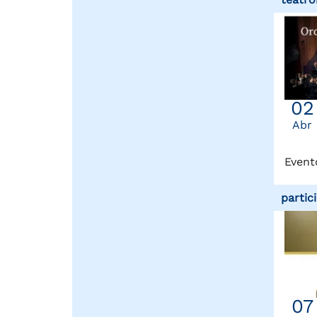
02
Abr
Event
partic
07