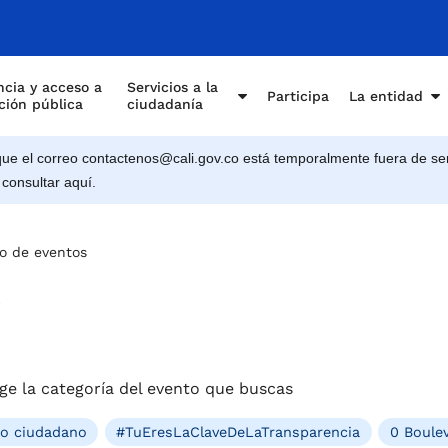
e Cali
cia y acceso a
Servicios a la
Participa
La entidad
ción pública
ciudadanía
e el correo contactenos@cali.gov.co está temporalmente fuera de ser
 consultar aquí.
o de eventos
s
ge la categoría del evento que buscas
ro ciudadano
#TuEresLaClaveDeLaTransparencia
0 Boulev