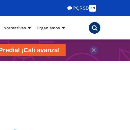
PQRSD
EN
Normativas
Organismos
Predial ¡Cali avanza!