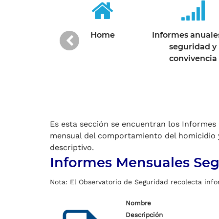
Anterior
 "Cali Segura"
Home
Informes anuale
Observatorio 15
seguridad y
años
convivencia
Es esta sección se encuentran los Informes 
mensual del comportamiento del homicidio y
descriptivo.
Informes Mensuales Seg
Nota: El Observatorio de Seguridad recolecta infor
Nombre
Descripción