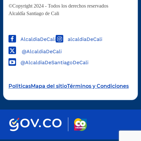
©Copyright 2024 - Todos los derechos reservados
Alcaldía Santiago de Cali
AlcaldiaDeCali
alcaldiaDeCali
@AlcaldiaDeCali
@AlcaldiaDeSantiagoDeCali
Politicas
Mapa del sitio
Términos y Condiciones