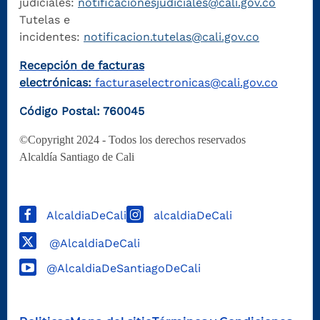
judiciales:
notificacionesjudiciales@cali.gov.co
Tutelas e
incidentes:
notificacion.tutelas@cali.gov.co
Recepción de facturas
electrónicas:
facturaselectronicas@cali.gov.co
Código Postal: 760045
©Copyright 2024 - Todos los derechos reservados
Alcaldía Santiago de Cali
AlcaldiaDeCali
alcaldiaDeCali
@AlcaldiaDeCali
@AlcaldiaDeSantiagoDeCali