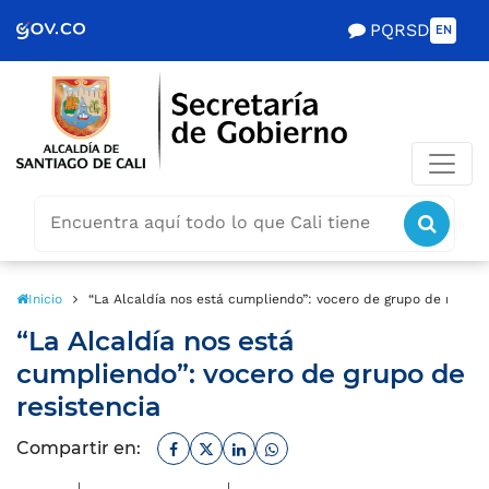
Scretaría de Gobierno
PQRSD
EN
Buscar
icon
icono
Inicio
“La Alcaldía nos está cumpliendo”: vocero de grupo de resiste
“La Alcaldía nos está
cumpliendo”: vocero de grupo de
resistencia
Facebook
Twitter
Linkedin
Whatsapp
Compartir en: