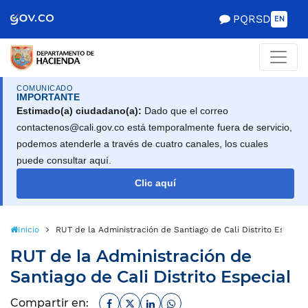
Scretaría de Gobierno
PQRSD
EN
COMUNICADO
IMPORTANTE
Estimado(a) ciudadano(a):
Dado que el correo
contactenos@cali.gov.co está temporalmente fuera de servicio,
podemos atenderle a través de cuatro canales, los cuales
puede consultar aquí.
Clic aquí
Inicio
RUT de la Administración de Santiago de Cali Distrito Especia
RUT de la Administración de
Santiago de Cali Distrito Especial
Facebook
Twitter
Linkedin
Whatsapp
Compartir en: