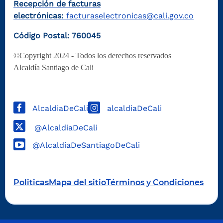
Recepción de facturas
electrónicas:
facturaselectronicas@cali.gov.co
Código Postal: 760045
©Copyright 2024 - Todos los derechos reservados
Alcaldía Santiago de Cali
AlcaldiaDeCali
alcaldiaDeCali
@AlcaldiaDeCali
@AlcaldiaDeSantiagoDeCali
Politicas
Mapa del sitio
Términos y Condiciones