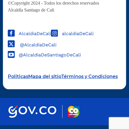
©Copyright 2024 - Todos los derechos reservados
Alcaldía Santiago de Cali
AlcaldiaDeCali
alcaldiaDeCali
@AlcaldiaDeCali
@AlcaldiaDeSantiagoDeCali
Politicas
Mapa del sitio
Términos y Condiciones