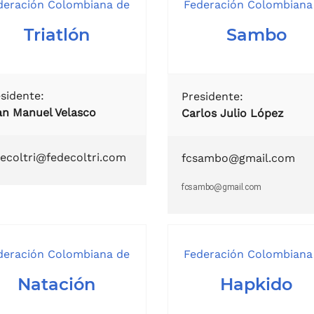
deración Colombiana de
Federación Colombiana
Triatlón
Sambo
sidente:
Presidente:
an Manuel Velasco
Carlos Julio López
ecoltri@fedecoltri.com
fcsambo@gmail.com
fcsambo@gmail.com
deración Colombiana de
Federación Colombiana
Natación
Hapkido