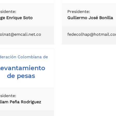
sidente:
Presidente:
rge Enrique Soto
Guillermo José Bonilla
colnat@emcali.net.co
fedecolhap@hotmail.c
deración Colombiana de
Levantamiento
de pesas
sidente:
lliam Peña Rodriguez