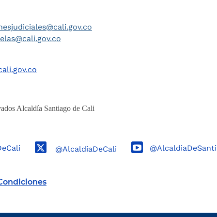
nesjudiciales@cali.gov.co
telas@cali.gov.co
ali.gov.co
ados Alcaldía Santiago de Cali
DeCali
@AlcaldiaDeSanti
@AlcaldiaDeCali
Condiciones