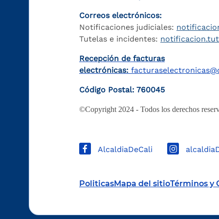
Correos electrónicos:
Notificaciones judiciales:
notificacio
Tutelas e incidentes:
notificacion.tu
Recepción de facturas
electrónicas:
facturaselectronicas@c
Código Postal: 760045
©Copyright 2024 - Todos los derechos reserv
AlcaldiaDeCali
alcaldia
Politicas
Mapa del sitio
Términos y 