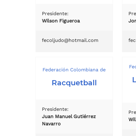
Presidente:
Pre
Wilson Figueroa
Jo
fecoljudo@hotmail.com
fe
Fe
Federación Colombiana de
Racquetball
Presidente:
Pre
Juan Manuel Gutiérrez
Wi
Navarro