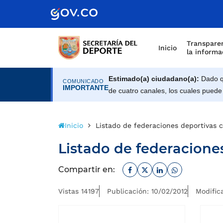
Transparen
Inicio
la informa
Estimado(a) ciudadano(a):
Dado qu
COMUNICADO
IMPORTANTE
de cuatro canales, los cuales puede
Inicio
Listado de federaciones deportivas 
Listado de federacione
Facebook
Twitter
Linkedin
Whatsapp
Compartir en:
Vistas 14197
Publicación: 10/02/2012
Modific