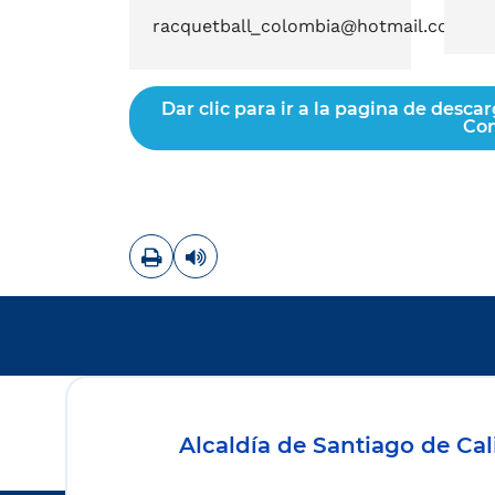
racquetball_colombia@hotmail.com
Dar clic para ir a la pagina de desca
Com
Imprimir
Leer contenido
Alcaldía de Santiago de Cal