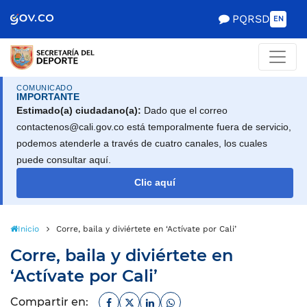
PQRSD
EN
COMUNICADO
IMPORTANTE
Estimado(a) ciudadano(a):
Dado que el correo
contactenos@cali.gov.co está temporalmente fuera de servicio,
podemos atenderle a través de cuatro canales, los cuales
puede consultar aquí.
Clic aquí
Inicio
Corre, baila y diviértete en ‘Actívate por Cali’
Corre, baila y diviértete en
‘Actívate por Cali’
Facebook
Twitter
Linkedin
Whatsapp
Compartir en: