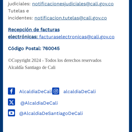
judiciales:
notificacionesjudiciales@cali.gov.co
Tutelas e
incidentes:
notificacion.tutelas@cali.gov.co
Recepción de facturas
electrónicas:
facturaselectronicas@cali.gov.co
Código Postal: 760045
©Copyright 2024 - Todos los derechos reservados
Alcaldía Santiago de Cali
AlcaldiaDeCali
alcaldiaDeCali
@AlcaldiaDeCali
@AlcaldiaDeSantiagoDeCali