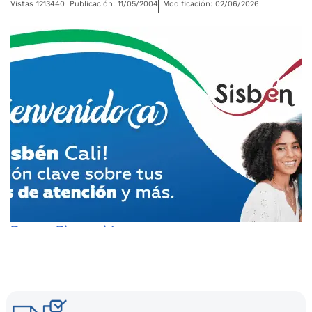
Vistas 1213440
Publicación: 11/05/2004
Modificación: 02/06/2026
Banner Bienvenida
sisben
Banner Bienvenida sisben