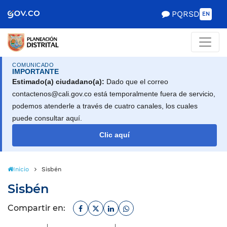
Scretaría de Gobierno
PQRSD
EN
COMUNICADO
IMPORTANTE
Estimado(a) ciudadano(a):
Dado que el correo
contactenos@cali.gov.co está temporalmente fuera de servicio,
podemos atenderle a través de cuatro canales, los cuales
puede consultar aquí.
Clic aquí
Inicio
Sisbén
Sisbén
Facebook
Twitter
Linkedin
Whatsapp
Compartir en: