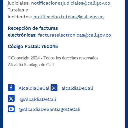
judiciales:
notificacionesjudiciales@cali.gov.co
Tutelas e
incidentes:
notificacion.tutelas@cali.gov.co
Recepción de facturas
electrónicas:
facturaselectronicas@cali.gov.co
Código Postal: 760045
©Copyright 2024 - Todos los derechos reservados
Alcaldía Santiago de Cali
AlcaldiaDeCali
alcaldiaDeCali
@AlcaldiaDeCali
@AlcaldiaDeSantiagoDeCali