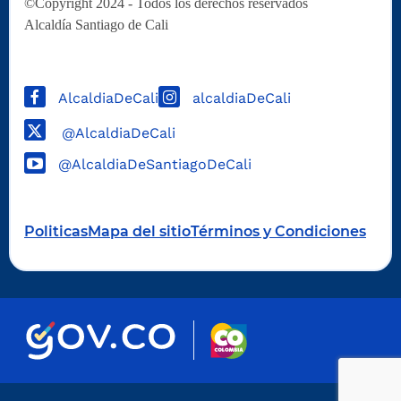
©Copyright 2024 - Todos los derechos reservados
Alcaldía Santiago de Cali
AlcaldiaDeCali
alcaldiaDeCali
@AlcaldiaDeCali
@AlcaldiaDeSantiagoDeCali
Politicas
Mapa del sitio
Términos y Condiciones