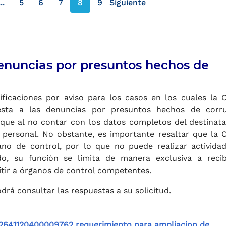
...
5
6
7
8
9
Siguiente
terior
página siguiente
denuncias por presuntos hechos de
ficaciones por aviso para los casos en los cuales la O
esta a las denuncias por presuntos hechos de corr
ue al no contar con los datos completos del destinatar
n personal. No obstante, es importante resaltar que la O
no de control, por lo que no puede realizar activida
ido, su función se limita de manera exclusiva a recib
itir a órganos de control competentes.
odrá consultar las respuestas a su solicitud.
2641120400009762 requerimiento para ampliacion de