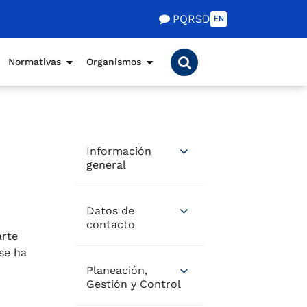
PQRSD
EN
Normativas
Organismos
Información
general
Datos de
contacto
arte
se ha
Planeación,
Gestión y Control