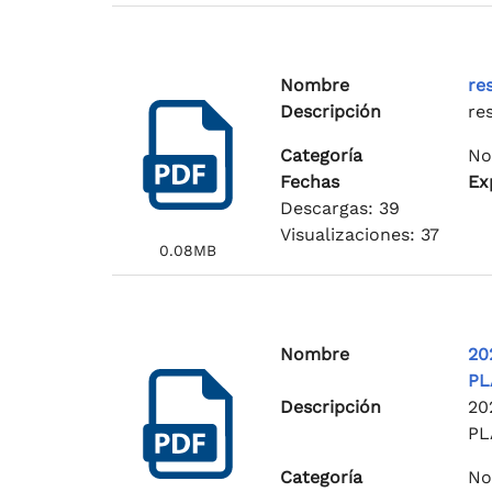
Nombre
re
Descripción
re
Categoría
No
Fechas
Ex
Descargas: 39
Visualizaciones: 37
0.08MB
Nombre
20
PL
Descripción
20
PL
Categoría
No