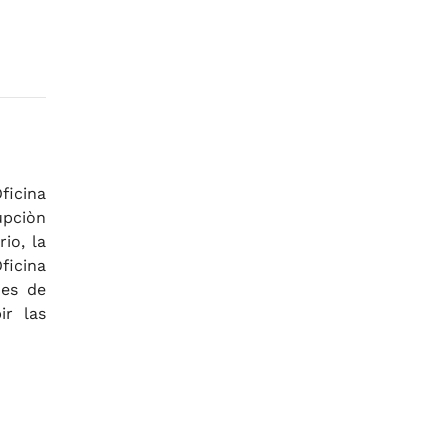
ficina
upciòn
io, la
ficina
des de
ir las