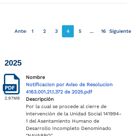
Anterior
1
2
3
4
5
...
16
Siguiente
página anterior
página s
2025
Nombre
Notificacion por Aviso de Resolucion
4163.001.21.1.372 de 2025.pdf
2.97MB
Descripción
Por la cual se procede al cierre de
intervención de la Unidad Social 141994-
1 del Asentamiento Humano de
Desarrollo Incompleto Denominado
"NAVARRO"