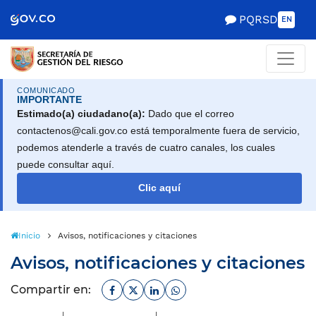
Scretaría de Gobierno
PQRSD
EN
COMUNICADO
IMPORTANTE
Estimado(a) ciudadano(a):
Dado que el correo
contactenos@cali.gov.co está temporalmente fuera de servicio,
podemos atenderle a través de cuatro canales, los cuales
puede consultar aquí.
Clic aquí
Inicio
Avisos, notificaciones y citaciones
Avisos, notificaciones y citaciones
Facebook
Twitter
Linkedin
Whatsapp
Compartir en: