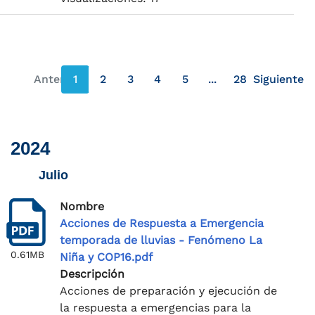
Anterior
1
2
3
4
5
...
28
Siguiente
página anterior
página s
2024
Julio
Nombre
Acciones de Respuesta a Emergencia
temporada de lluvias - Fenómeno La
0.61MB
Niña y COP16.pdf
Descripción
Acciones de preparación y ejecución de
la respuesta a emergencias para la