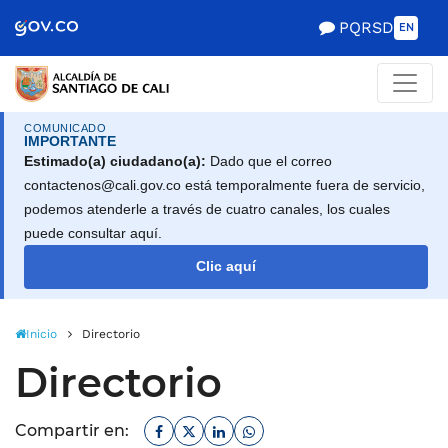
Alcaldía de Santiago d
Saltar al contenido principal
PQRSD
EN
COMUNICADO
IMPORTANTE
Estimado(a) ciudadano(a):
Dado que el correo
contactenos@cali.gov.co está temporalmente fuera de servicio,
podemos atenderle a través de cuatro canales, los cuales
puede consultar aquí.
Clic aquí
Inicio
Directorio
Directorio
Facebook
Twitter
Linkedin
Whatsapp
Compartir en: