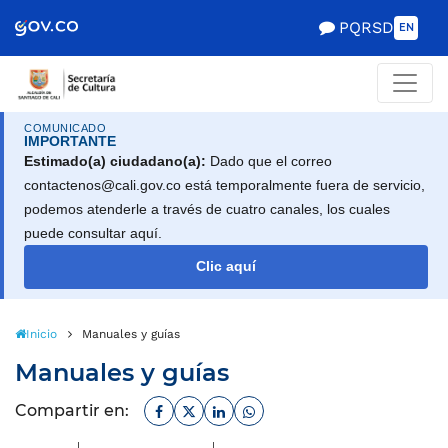
Scretaría de Gobierno
PQRSD
EN
COMUNICADO
IMPORTANTE
Estimado(a) ciudadano(a):
Dado que el correo
contactenos@cali.gov.co está temporalmente fuera de servicio,
podemos atenderle a través de cuatro canales, los cuales
puede consultar aquí.
Clic aquí
Inicio
Manuales y guías
Manuales y guías
Facebook
Twitter
Linkedin
Whatsapp
Compartir en: