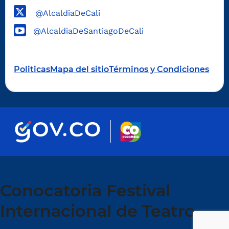
@AlcaldiaDeCali
@AlcaldiaDeSantiagoDeCali
Politicas
Mapa del sitio
Términos y Condiciones
Conocatoria Festival
Internacional de Teatro