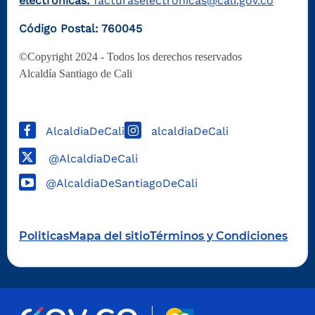
electrónicas:
facturaselectronicas@cali.gov.co
Código Postal: 760045
©Copyright 2024 - Todos los derechos reservados
Alcaldía Santiago de Cali
AlcaldiaDeCali
alcaldiaDeCali
@AlcaldiaDeCali
@AlcaldiaDeSantiagoDeCali
Politicas
Mapa del sitio
Términos y Condiciones