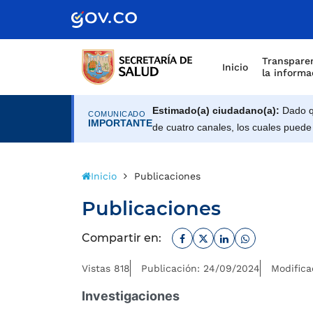
Scretaría de Gobierno
Transparen
Inicio
la informa
Estimado(a) ciudadano(a):
Dado qu
COMUNICADO
IMPORTANTE
de cuatro canales, los cuales puede
Inicio
Publicaciones
Publicaciones
Facebook
Twitter
Linkedin
Whatsapp
Compartir en:
Vistas 818
Publicación: 24/09/2024
Modifica
Investigaciones