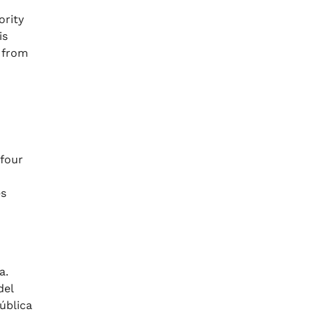
ority
is
 from
 four
es
a.
del
ública