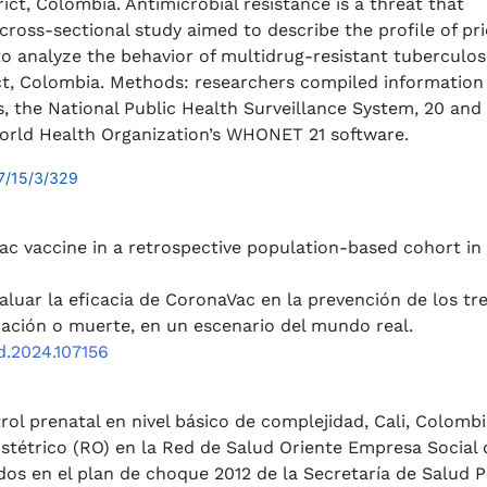
rict, Colombia. Antimicrobial resistance is a threat that
cross-sectional study aimed to describe the profile of pri
to analyze the behavior of multidrug-resistant tuberculos
ict, Colombia. Methods: researchers compiled information
s, the National Public Health Surveillance System, 20 and
World Health Organization’s WHONET 21 software.
7/15/3/329
Vac vaccine in a retrospective population-based cohort in
valuar la eficacia de CoronaVac en la prevención de los tr
ización o muerte, en un escenario del mundo real.
jid.2024.107156
rol prenatal en nivel básico de complejidad, Cali, Colombi
obstétrico (RO) en la Red de Salud Oriente Empresa Social 
dos en el plan de choque 2012 de la Secretaría de Salud P