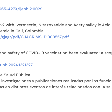
2665-427X/ijeph.2.11029
 with Ivermectin, Nitazoxanide and Acetylsalicylic Acid 
mic in Cali, Colombia.
om/gjagr/pdf/GJAGR.MS.ID.000557.pdf
and safety of COVID-19 vaccination been evaluated: a sco
pubh.2024.1321327
de Salud Pública
nvestigaciones y publicaciones realizadas por los funcio
as en distintos eventos de interés relacionados con la sa