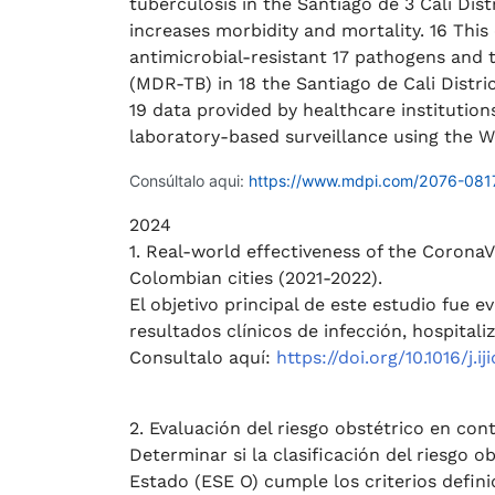
tuberculosis in the Santiago de 3 Cali Dist
increases morbidity and mortality. 16 This 
antimicrobial-resistant 17 pathogens and 
(MDR-TB) in 18 the Santiago de Cali Distr
19 data provided by healthcare institution
laboratory-based surveillance using the 
Consúltalo aqui:
https://www.mdpi.com/2076-081
2024
1. Real-world effectiveness of the Corona
Colombian cities (2021-2022).
El objetivo principal de este estudio fue e
resultados clínicos de infección, hospital
Consultalo aquí:
https://doi.org/10.1016/j.i
2. Evaluación del riesgo obstétrico en cont
Determinar si la clasificación del riesgo 
Estado (ESE O) cumple los criterios defini