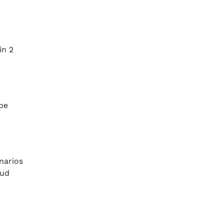
in 2
pe
narios
lud