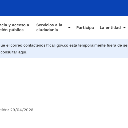
cia y acceso a
Servicios a la
Participa
La entidad
ción pública
ciudadanía
e el correo contactenos@cali.gov.co está temporalmente fuera de ser
 consultar aquí.
ción: 29/04/2026