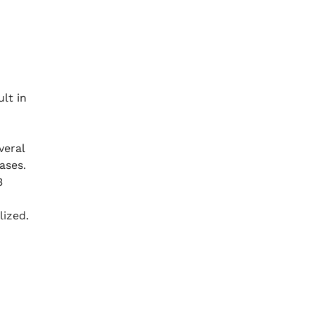
lt in
veral
ases.
3
lized.