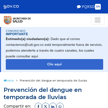
Scretaría de Gobierno
PQRSD
EN
COMUNICADO
IMPORTANTE
Estimado(a) ciudadano(a):
Dado que el correo
contactenos@cali.gov.co está temporalmente fuera de servicio,
podemos atenderle a través de cuatro canales, los cuales
puede consultar aquí.
Clic aquí
Inicio
Prevención del dengue en temporada de lluvias
Prevención del dengue en
temporada de lluvias
Facebook
Twitter
Linkedin
Whatsapp
Compartir en: