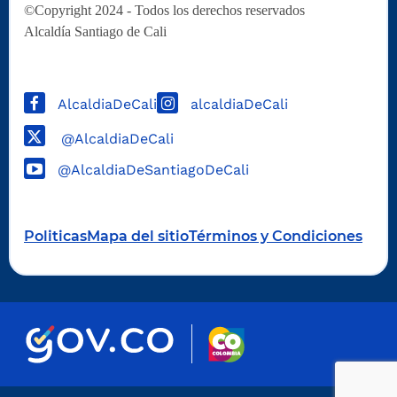
©Copyright 2024 - Todos los derechos reservados
Alcaldía Santiago de Cali
AlcaldiaDeCali
alcaldiaDeCali
@AlcaldiaDeCali
@AlcaldiaDeSantiagoDeCali
Politicas
Mapa del sitio
Términos y Condiciones