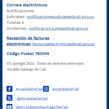
Correos electrónicos:
Notificaciones
judiciales:
notificacionesjudiciales@cali.gov.co
Tutelas e
incidentes:
notificacion.tutelas@cali.gov.co
Recepción de facturas
electrónicas:
facturaselectronicas@cali.gov.co
Código Postal: 760045
©Copyright 2024 - Todos los derechos reservados
Alcaldía Santiago de Cali
AlcaldiaDeCali
alcaldiaDeCali
@AlcaldiaDeCali
@AlcaldiaDeSantiagoDeCali