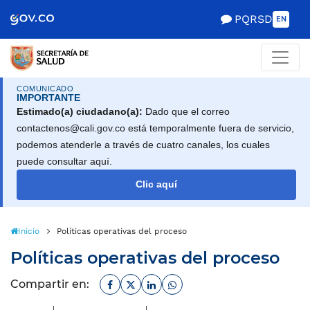
Scretaría de Gobierno
PQRSD
EN
COMUNICADO
IMPORTANTE
Estimado(a) ciudadano(a):
Dado que el correo
contactenos@cali.gov.co está temporalmente fuera de servicio,
podemos atenderle a través de cuatro canales, los cuales
puede consultar aquí.
Clic aquí
Inicio
Políticas operativas del proceso
Políticas operativas del proceso
Facebook
Twitter
Linkedin
Whatsapp
Compartir en: