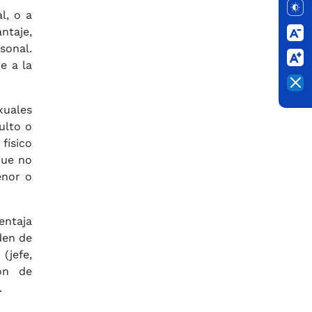
l, o a
ntaje,
sonal.
e a la
xuales
ulto o
físico
que no
enor o
entaja
den de
(jefe,
ión de
.