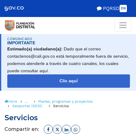
Scretaría de Gobierno
PQRSD
EN
COMUNICADO
IMPORTANTE
Estimado(a) ciudadano(a):
Dado que el correo
contactenos@cali.gov.co está temporalmente fuera de servicio,
podemos atenderle a través de cuatro canales, los cuales
puede consultar aquí.
Clic aquí
Inicio
...
Planes, programas y proyectos
Geoportal IDESC
Servicios
Servicios
Facebook
Twitter
Linkedin
Whatsapp
Compartir en: