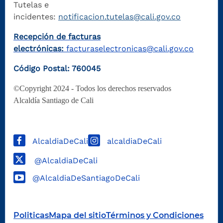
Tutelas e
incidentes:
notificacion.tutelas@cali.gov.co
Recepción de facturas
electrónicas:
facturaselectronicas@cali.gov.co
Código Postal: 760045
©Copyright 2024 - Todos los derechos reservados
Alcaldía Santiago de Cali
AlcaldiaDeCali
alcaldiaDeCali
@AlcaldiaDeCali
@AlcaldiaDeSantiagoDeCali
Politicas
Mapa del sitio
Términos y Condiciones