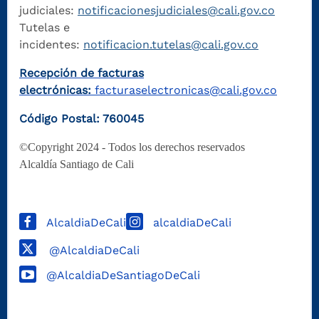
judiciales:
notificacionesjudiciales@cali.gov.co
Tutelas e
incidentes:
notificacion.tutelas@cali.gov.co
Recepción de facturas
electrónicas:
facturaselectronicas@cali.gov.co
Código Postal: 760045
©Copyright 2024 - Todos los derechos reservados
Alcaldía Santiago de Cali
AlcaldiaDeCali
alcaldiaDeCali
@AlcaldiaDeCali
@AlcaldiaDeSantiagoDeCali