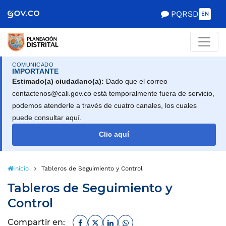
Scretaría de Gobierno
PQRSD
EN
COMUNICADO
IMPORTANTE
Estimado(a) ciudadano(a):
Dado que el correo
contactenos@cali.gov.co está temporalmente fuera de servicio,
podemos atenderle a través de cuatro canales, los cuales
puede consultar aquí.
Clic aquí
Inicio
Tableros de Seguimiento y Control
Tableros de Seguimiento y
Control
Facebook
Twitter
Linkedin
Whatsapp
Compartir en: