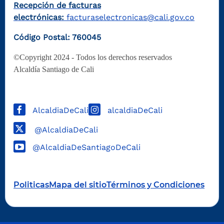
Recepción de facturas
electrónicas:
facturaselectronicas@cali.gov.co
Código Postal: 760045
©Copyright 2024 - Todos los derechos reservados
Alcaldía Santiago de Cali
AlcaldiaDeCali
alcaldiaDeCali
@AlcaldiaDeCali
@AlcaldiaDeSantiagoDeCali
Politicas
Mapa del sitio
Términos y Condiciones