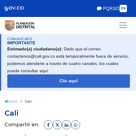
Scretaría de Gobierno
PQRSD
EN
COMUNICADO
IMPORTANTE
Estimado(a) ciudadano(a):
Dado que el correo
contactenos@cali.gov.co está temporalmente fuera de servicio,
podemos atenderle a través de cuatro canales, los cuales
puede consultar aquí.
Clic aquí
Inicio
Cali
Cali
Facebook
Twitter
Linkedin
Whatsapp
Compartir en: