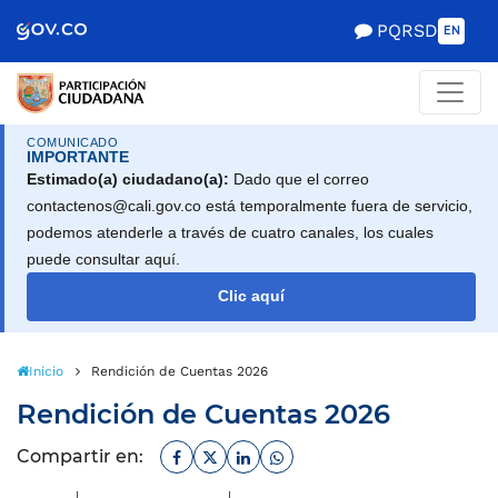
Scretaría de Gobierno
PQRSD
EN
COMUNICADO
IMPORTANTE
Estimado(a) ciudadano(a):
Dado que el correo
contactenos@cali.gov.co está temporalmente fuera de servicio,
podemos atenderle a través de cuatro canales, los cuales
puede consultar aquí.
Clic aquí
Inicio
Rendición de Cuentas 2026
Rendición de Cuentas 2026
Facebook
Twitter
Linkedin
Whatsapp
Compartir en: