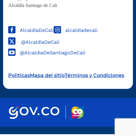
Alcaldía Santiago de Cali
AlcaldiaDeCali
alcaldiadecali
@AlcaldiaDeCali
@AlcaldiaDeSantiagoDeCali
Politicas
Mapa del sitio
Términos y Condiciones