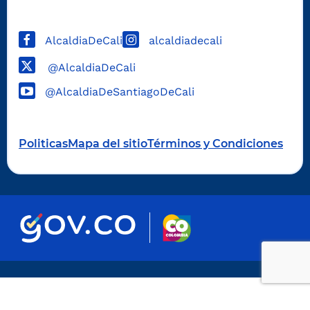
AlcaldiaDeCali
alcaldiadecali
@AlcaldiaDeCali
@AlcaldiaDeSantiagoDeCali
Politicas
Mapa del sitio
Términos y Condiciones