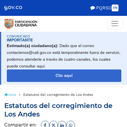
Scretaría de Gobierno
PQRSD
EN
COMUNICADO
IMPORTANTE
Estimado(a) ciudadano(a):
Dado que el correo
contactenos@cali.gov.co está temporalmente fuera de servicio,
podemos atenderle a través de cuatro canales, los cuales
puede consultar aquí.
Clic aquí
Inicio
Estatutos del corregimiento de Los Andes
Estatutos del corregimiento de
Los Andes
Facebook
Twitter
Linkedin
Whatsapp
Compartir en: