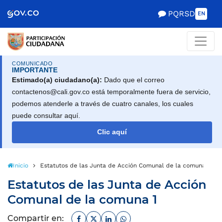
Scretaría de Gobierno
PQRSD
EN
COMUNICADO
IMPORTANTE
Estimado(a) ciudadano(a):
Dado que el correo
contactenos@cali.gov.co está temporalmente fuera de servicio,
podemos atenderle a través de cuatro canales, los cuales
puede consultar aquí.
Clic aquí
Inicio
Estatutos de las Junta de Acción Comunal de la comuna 1
Estatutos de las Junta de Acción
Comunal de la comuna 1
Facebook
Twitter
Linkedin
Whatsapp
Compartir en: