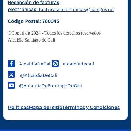
Recepción de facturas
electrónicas:
facturaselectronicas@cali.gov.co
Código Postal: 760045
©Copyright 2024 - Todos los derechos reservados
Alcaldía Santiago de Cali
AlcaldiaDeCali
alcaldiadecali
@AlcaldiaDeCali
@AlcaldiaDeSantiagoDeCali
Politicas
Mapa del sitio
Términos y Condiciones