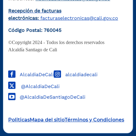
Recepción de facturas
electrónicas:
facturaselectronicas@cali.gov.co
Código Postal: 760045
©Copyright 2024 - Todos los derechos reservados
Alcaldía Santiago de Cali
AlcaldiaDeCali
alcaldiadecali
@AlcaldiaDeCali
@AlcaldiaDeSantiagoDeCali
Politicas
Mapa del sitio
Términos y Condiciones