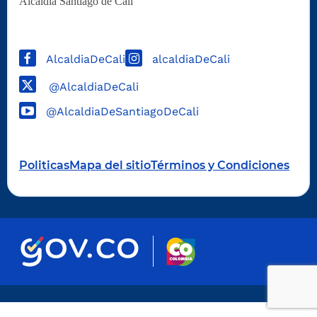
Alcaldía Santiago de Cali
AlcaldiaDeCali
alcaldiaDeCali
@AlcaldiaDeCali
@AlcaldiaDeSantiagoDeCali
Politicas
Mapa del sitio
Términos y Condiciones