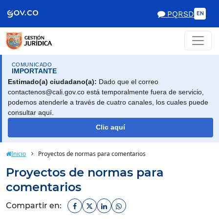
Scretaría de Gobierno
PQRSD
EN
COMUNICADO
IMPORTANTE
Estimado(a) ciudadano(a):
Dado que el correo
contactenos@cali.gov.co está temporalmente fuera de servicio,
podemos atenderle a través de cuatro canales, los cuales puede
consultar aquí.
Clic aquí
Inicio
Proyectos de normas para comentarios
Proyectos de normas para
comentarios
Facebook
Twitter
Linkedin
Whatsapp
Compartir en: