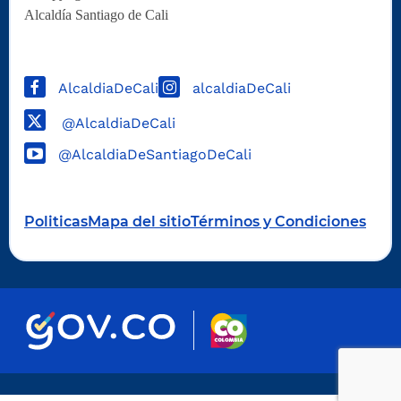
Alcaldía Santiago de Cali
AlcaldiaDeCali
alcaldiaDeCali
@AlcaldiaDeCali
@AlcaldiaDeSantiagoDeCali
Politicas
Mapa del sitio
Términos y Condiciones