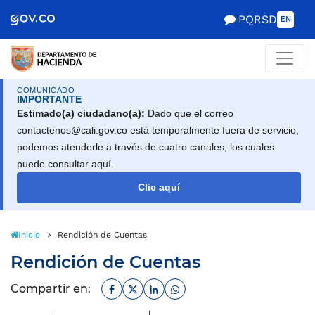
Scretaría de Gobierno
PQRSD
EN
COMUNICADO
IMPORTANTE
Estimado(a) ciudadano(a):
Dado que el correo
contactenos@cali.gov.co está temporalmente fuera de servicio,
podemos atenderle a través de cuatro canales, los cuales
puede consultar aquí.
Clic aquí
Inicio
Rendición de Cuentas
Rendición de Cuentas
Facebook
Twitter
Linkedin
Whatsapp
Compartir en: