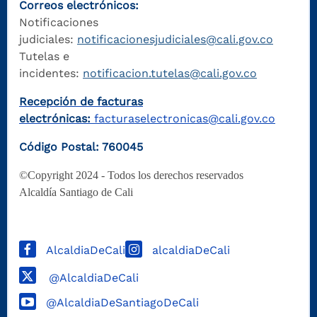
Correos electrónicos:
Notificaciones
judiciales:
notificacionesjudiciales@cali.gov.co
Tutelas e
incidentes:
notificacion.tutelas@cali.gov.co
Recepción de facturas
electrónicas:
facturaselectronicas@cali.gov.co
Código Postal: 760045
©Copyright 2024 - Todos los derechos reservados
Alcaldía Santiago de Cali
AlcaldiaDeCali
alcaldiaDeCali
@AlcaldiaDeCali
@AlcaldiaDeSantiagoDeCali