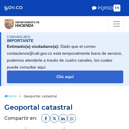
Scretaría de Gobierno
PQRSD
EN
COMUNICADO
IMPORTANTE
Estimado(a) ciudadano(a):
Dado que el correo
contactenos@cali.gov.co está temporalmente fuera de servicio,
podemos atenderle a través de cuatro canales, los cuales
puede consultar aquí.
Clic aquí
Inicio
Geoportal catastral
Geoportal catastral
Facebook
Twitter
Linkedin
Whatsapp
Compartir en: