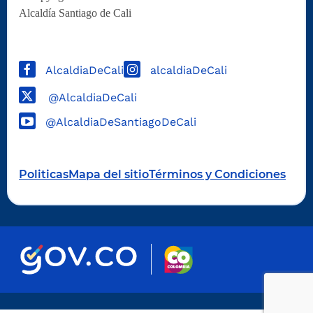
Alcaldía Santiago de Cali
AlcaldiaDeCali
alcaldiaDeCali
@AlcaldiaDeCali
@AlcaldiaDeSantiagoDeCali
Politicas
Mapa del sitio
Términos y Condiciones