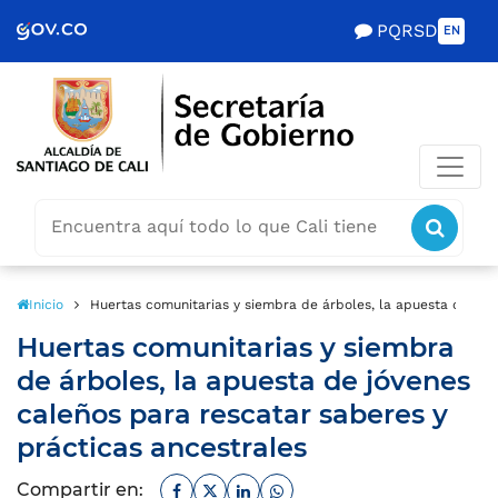
Scretaría de Gobierno
PQRSD
EN
Buscar
icon
icono
Inicio
Huertas comunitarias y siembra de árboles, la apuesta de jóv
Huertas comunitarias y siembra
de árboles, la apuesta de jóvenes
caleños para rescatar saberes y
prácticas ancestrales
Facebook
Twitter
Linkedin
Whatsapp
Compartir en: