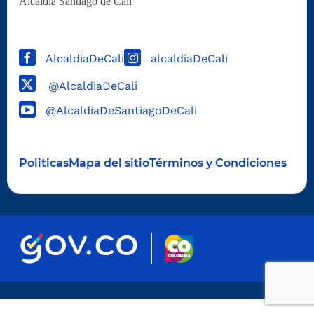
Alcaldía Santiago de Cali
AlcaldiaDeCali
alcaldiaDeCali
@AlcaldiaDeCali
@AlcaldiaDeSantiagoDeCali
Politicas
Mapa del sitio
Términos y Condiciones