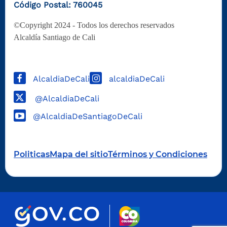
Código Postal: 760045
©Copyright 2024 - Todos los derechos reservados
Alcaldía Santiago de Cali
AlcaldiaDeCali
alcaldiaDeCali
@AlcaldiaDeCali
@AlcaldiaDeSantiagoDeCali
Politicas
Mapa del sitio
Términos y Condiciones