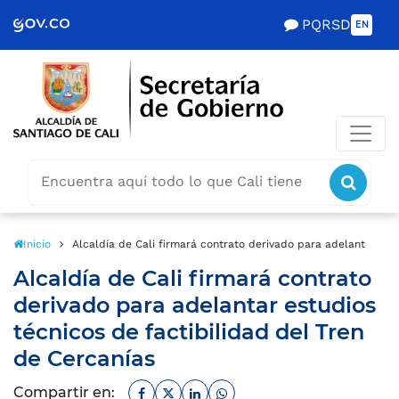
Scretaría de Gobierno
PQRSD
EN
Buscar
icon
icono
Inicio
Alcaldía de Cali firmará contrato derivado para adelantar est
Alcaldía de Cali firmará contrato
derivado para adelantar estudios
técnicos de factibilidad del Tren
de Cercanías
Facebook
Twitter
Linkedin
Whatsapp
Compartir en: