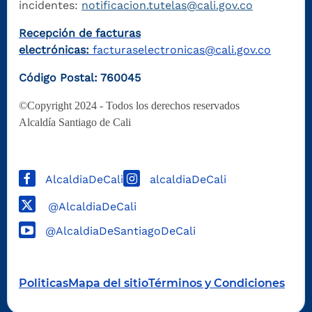
incidentes:
notificacion.tutelas@cali.gov.co
Recepción de facturas
electrónicas:
facturaselectronicas@cali.gov.co
Código Postal: 760045
©Copyright 2024 - Todos los derechos reservados
Alcaldía Santiago de Cali
AlcaldiaDeCali
alcaldiaDeCali
@AlcaldiaDeCali
@AlcaldiaDeSantiagoDeCali
Politicas
Mapa del sitio
Términos y Condiciones