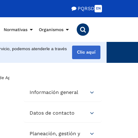
PQRSD
EN
Normativas
Organismos
vicio, podemos atenderle a través
Clic aquí
 de Aprendizaje
Información general
Datos de contacto
Planeación, gestión y