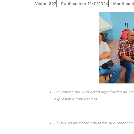
Vistas 622
Publicación: 12/11/2024
Modificaci
Las pautas del DUA están organizadas de acu
expresión e implicación).
El DUA es un marco educativo que reconoce q