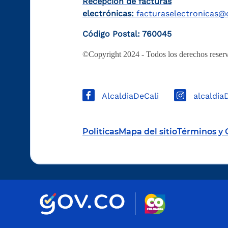
Recepción de facturas
electrónicas:
facturaselectronicas@c
Código Postal: 760045
©Copyright 2024 - Todos los derechos reserv
AlcaldiaDeCali
alcaldia
Politicas
Mapa del sitio
Términos y 