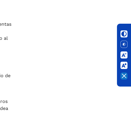
entas
o al
io de
tros
idea