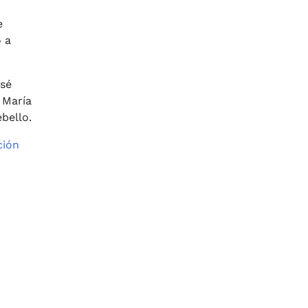
e
 a
osé
 María
bello.
ción