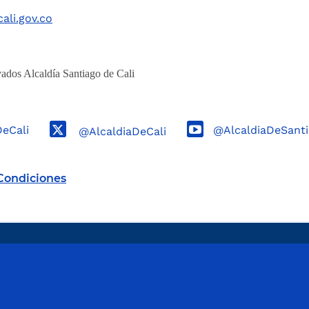
ali.gov.co
ados Alcaldía Santiago de Cali
DeCali
@AlcaldiaDeSanti
@AlcaldiaDeCali
Condiciones