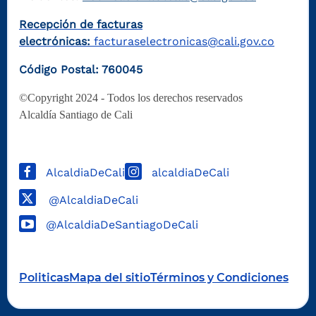
Recepción de facturas
electrónicas:
facturaselectronicas@cali.gov.co
Código Postal: 760045
©Copyright 2024 - Todos los derechos reservados
Alcaldía Santiago de Cali
AlcaldiaDeCali
alcaldiaDeCali
@AlcaldiaDeCali
@AlcaldiaDeSantiagoDeCali
Politicas
Mapa del sitio
Términos y Condiciones