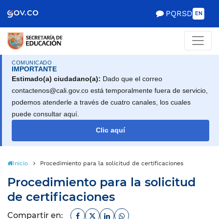
PQRSD
EN
COMUNICADO
IMPORTANTE
Estimado(a) ciudadano(a):
Dado que el correo
contactenos@cali.gov.co está temporalmente fuera de servicio,
podemos atenderle a través de cuatro canales, los cuales
puede consultar aquí.
Clic aquí
Inicio
Procedimiento para la solicitud de certificaciones
Procedimiento para la solicitud
de certificaciones
Facebook
Twitter
Linkedin
Whatsapp
Compartir en: