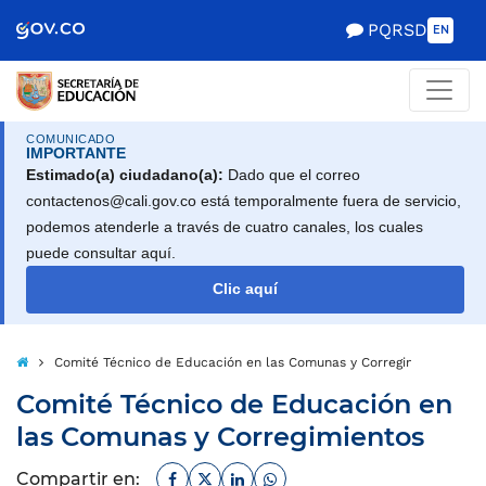
PQRSD
EN
COMUNICADO
IMPORTANTE
Estimado(a) ciudadano(a):
Dado que el correo
contactenos@cali.gov.co está temporalmente fuera de servicio,
podemos atenderle a través de cuatro canales, los cuales
puede consultar aquí.
Clic aquí
Comité Técnico de Educación en las Comunas y Corregimientos
Comité Técnico de Educación en
las Comunas y Corregimientos
Inicio
Facebook
Twitter
Linkedin
Whatsapp
Compartir en: