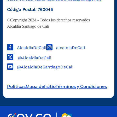
Código Postal: 760045
©Copyright 2024 - Todos los derechos reservados
Alcaldía Santiago de Cali
AlcaldiaDeCali
alcaldiaDeCali
@AlcaldiaDeCali
@AlcaldiaDeSantiagoDeCali
Politicas
Mapa del sitio
Términos y Condiciones