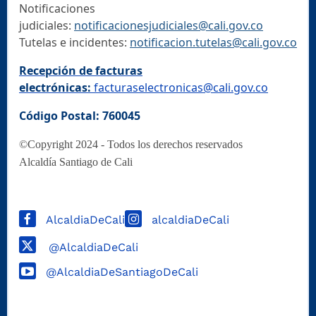
Notificaciones
judiciales:
notificacionesjudiciales@cali.gov.co
Tutelas e incidentes:
notificacion.tutelas@cali.gov.co
Recepción de facturas
electrónicas:
facturaselectronicas@cali.gov.co
Código Postal: 760045
©Copyright 2024 - Todos los derechos reservados
Alcaldía Santiago de Cali
AlcaldiaDeCali
alcaldiaDeCali
@AlcaldiaDeCali
@AlcaldiaDeSantiagoDeCali