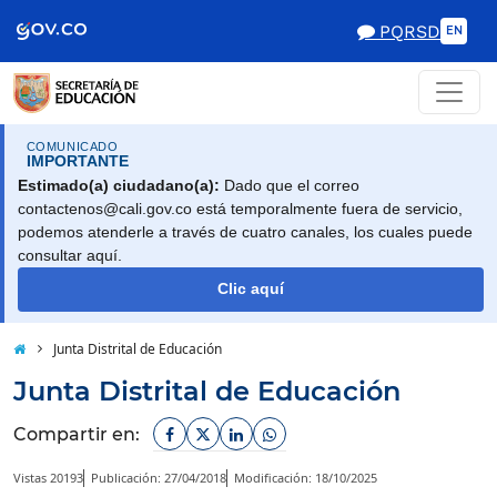
PQRSD
EN
COMUNICADO
IMPORTANTE
Estimado(a) ciudadano(a):
Dado que el correo
contactenos@cali.gov.co está temporalmente fuera de servicio,
podemos atenderle a través de cuatro canales, los cuales puede
consultar aquí.
Clic aquí
Junta Distrital de Educación
Junta Distrital de Educación
Facebook
Twitter
Linkedin
Whatsapp
Compartir en:
Vistas 20193
Publicación: 27/04/2018
Modificación: 18/10/2025